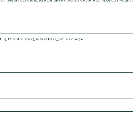
tilisée si vous devez être contacté à propos de votre compte ou si vous vous
(-), l'apostrophe ('), le tiret bas (_) et le signe @.